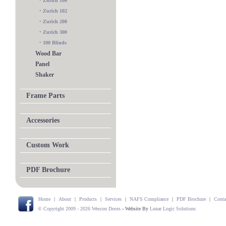
•
Zurich 100
•
Zurich 102
•
Zurich 200
•
Zurich 300
•
100 Blinds
Wood Bar
Panel
Shaker
Frame Parts
Accessories
Custom Work
PDF Brochure
Home
|
About
|
Products
|
Services
|
NAFS Compliance
|
PDF Brochure
|
Conta
© Copyright 2009 - 2026 Wescon Doors
- Website By
Lunar Logic Solutions