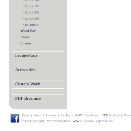
•
Zurich 100
•
Zurich 102
•
Zurich 200
•
Zurich 300
•
100 Blinds
Wood Bar
Panel
Shaker
Frame Parts
Accessories
Custom Work
PDF Brochure
Home
|
About
|
Products
|
Services
|
NAFS Compliance
|
PDF Brochure
|
Conta
© Copyright 2009 - 2026 Wescon Doors
- Website By
Lunar Logic Solutions