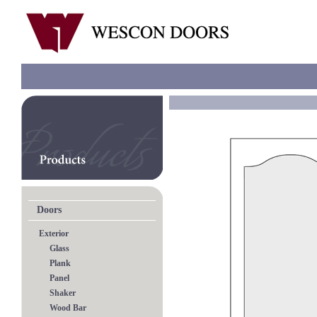
Doors
Exterior
Glass
Plank
Panel
Shaker
Wood Bar